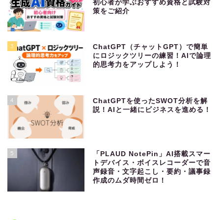
初心者が学ぶおすすめ資格と試験対
策をご紹介
3
ChatGPT（チャットGPT）で簡単
にロジックツリーの練習！AIで論理
的思考力をアップしよう！
4
ChatGPTを使ったSWOT分析を解
説！AIと一緒にビジネスを進める！
5
「PLAUD NotePin」AI搭載スマー
トデバイス・ボイスレコーダーで音
声録音・文字起こし・要約・議事録
作成のムダ時間ゼロ！