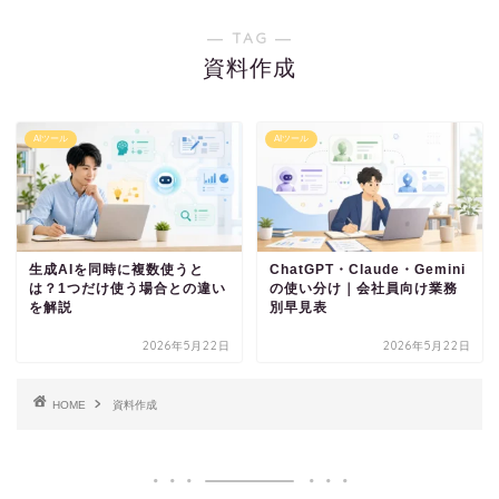
― TAG ―
資料作成
AIツール
AIツール
生成AIを同時に複数使うと
ChatGPT・Claude・Gemini
は？1つだけ使う場合との違い
の使い分け｜会社員向け業務
を解説
別早見表
2026年5月22日
2026年5月22日
HOME
資料作成