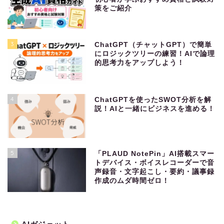
策をご紹介
3
ChatGPT（チャットGPT）で簡単
にロジックツリーの練習！AIで論理
的思考力をアップしよう！
4
ChatGPTを使ったSWOT分析を解
説！AIと一緒にビジネスを進める！
5
「PLAUD NotePin」AI搭載スマー
トデバイス・ボイスレコーダーで音
声録音・文字起こし・要約・議事録
作成のムダ時間ゼロ！