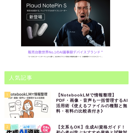
人気記事
1
【NotebookLMで情報整理】
PDF・画像・音声も一括管理するAI
活用術《使えるファイルの種類と無
料・有料の比較表付き》
2
【文系もOK】生成AI資格ガイド！
初心者が学ぶおすすめ資格と試験対