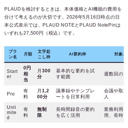
PLAUDを検討するときは、本体価格とAI機能の費用を
分けて考えるのが大切です。2026年5月16日時点の日
本公式表示では、PLAUD NOTEとPLAUD NotePinは
いずれも27,500円（税込）です。
プラ
文字起
月額
AI要約枠
対象ユ
ン名
こし枠
0円
月
300
基本的な要約を試
Start
相
週数回の
er
分
す範囲
当
有
月
1,2
議事録やテンプレ
会議や取
Pro
料
00分
ートを日常利用
人
Unli
有
無制
長時間録音の要約
業務利用
mite
料
限
を広く活用
用、長時
d