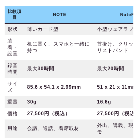
比較項
NOTE
NotePi
目
形状
薄いカード型
小型ウェアラブ
装
机に置く、スマホと一緒に
首掛け、クリッ
着・
持つ
リストバンド
設置
録音
最大
30時間
最大
20時間
時間
サイ
85.6 x 54.1 x 2.99mm
51 x 21 x 11mm
ズ
重量
30g
16.6g
価格
27,500円（税込）
27,500円（税込
外出、講義、現
用途
会議、通話、着席取材
モ