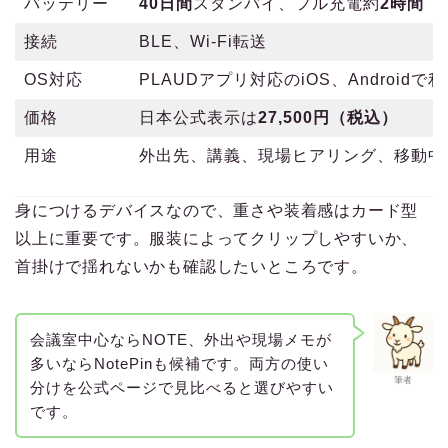
バッテリー
40日間
スタンバイ、フル充電約
2時間
接続
BLE、Wi-Fi転送
OS対応
PLAUDアプリ対応のiOS、Androidで
価格
日本公式表示は
27,500円（税込）
用途
外出先、講義、現場ヒアリング、移動中
身につけるデバイスなので、重さや装着感はカード型
以上に重要です。服装によってクリップしやすいか、
首掛けで揺れないかも確認したいところです。
会議室中心ならNOTE、外出や現場メモが
多いならNotePinも候補です。両方の使い
筆者
分けを公式ページで見比べると選びやすい
です。