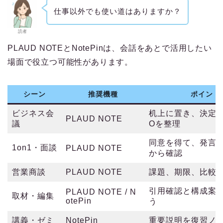
仕事以外でも使い道はありますか？
読者
PLAUD NOTEとNotePinは、会話をあとで活用したい
場面で役立つ可能性があります。
シーン
推奨機種
ポイント
ビジネス会
机上に置き、決定事
PLAUD NOTE
議
Oを整理
同意を得て、発言
1on1・面談
PLAUD NOTE
から確認
営業商談
PLAUD NOTE
課題、期限、比較
引用確認と構成案
PLAUD NOTE / N
取材・編集
otePin
う
講義・ゼミ
NotePin
重要説明を復習ノ