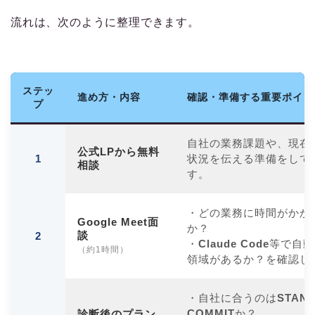
流れは、次のように整理できます。
ステッ
進め方・内容
確認・準備する重要ポイン
プ
自社の業務課題や、現在の
公式LPから無料
1
状況を伝える準備をして
相談
す。
・どの業務に時間がかか
Google Meet面
か？
談
2
・
Claude Code
等で自動
（約1時間）
領域があるか？を確認し
・自社に合うのは
STAN
COMMIT
か？
診断後のプラン