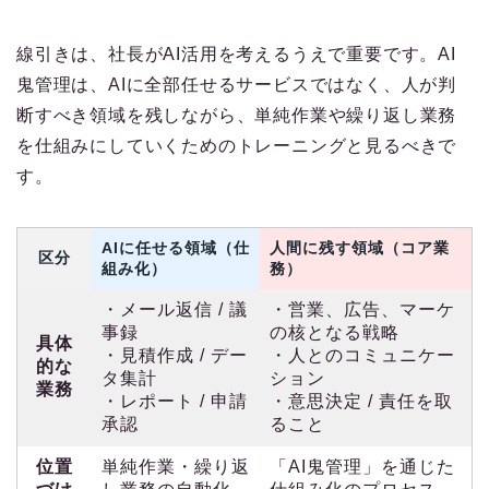
線引きは、社長がAI活用を考えるうえで重要です。AI
鬼管理は、AIに全部任せるサービスではなく、人が判
断すべき領域を残しながら、単純作業や繰り返し業務
を仕組みにしていくためのトレーニングと見るべきで
す。
AIに任せる領域（仕
人間に残す領域（コア業
区分
組み化）
務）
・メール返信 / 議
・営業、広告、マーケ
事録
の核となる戦略
具体
・見積作成 / デー
・人とのコミュニケー
的な
タ集計
ション
業務
・レポート / 申請
・意思決定 / 責任を取
承認
ること
位置
単純作業・繰り返
「AI鬼管理」を通じた