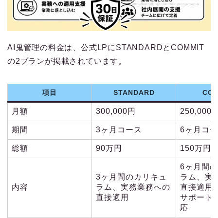
AI鬼管理の料金は、公式LPにSTANDARDとCOMMIT
の2プランが掲載されています。
項目
STANDARD
COM
月額
300,000円
250,000
期間
3ヶ月コース
6ヶ月コ
総額
90万円
150万円
6ヶ月間
3ヶ月間のカリキュ
ラム、実
内容
ラム、実務業務への
直接適用
直接適用
サポート
応