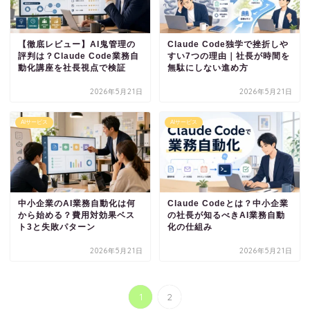
【徹底レビュー】AI鬼管理の
Claude Code独学で挫折しや
評判は？Claude Code業務自
すい7つの理由｜社長が時間を
動化講座を社長視点で検証
無駄にしない進め方
2026年5月21日
2026年5月21日
AIサービス
AIサービス
中小企業のAI業務自動化は何
Claude Codeとは？中小企業
から始める？費用対効果ベス
の社長が知るべきAI業務自動
ト3と失敗パターン
化の仕組み
2026年5月21日
2026年5月21日
1
2