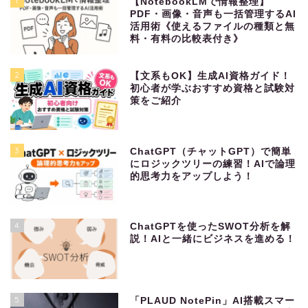
1
【NotebookLMで情報整理】
PDF・画像・音声も一括管理するAI
活用術《使えるファイルの種類と無
料・有料の比較表付き》
2
【文系もOK】生成AI資格ガイド！
初心者が学ぶおすすめ資格と試験対
策をご紹介
3
ChatGPT（チャットGPT）で簡単
にロジックツリーの練習！AIで論理
的思考力をアップしよう！
4
ChatGPTを使ったSWOT分析を解
説！AIと一緒にビジネスを進める！
5
「PLAUD NotePin」AI搭載スマー