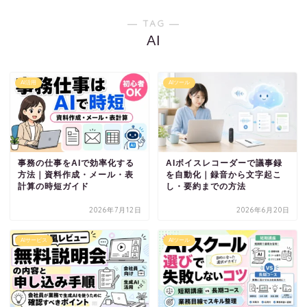
― TAG ―
AI
AI活用
AIツール
事務の仕事をAIで効率化する
AIボイスレコーダーで議事録
方法｜資料作成・メール・表
を自動化｜録音から文字起こ
計算の時短ガイド
し・要約までの方法
2026年7月12日
2026年6月20日
AIサービス
AIツール